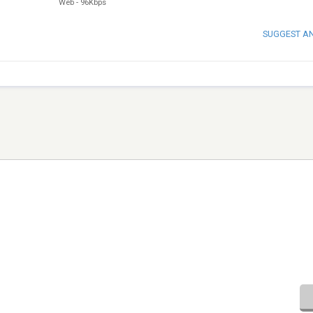
Web
-
96Kbps
SUGGEST A