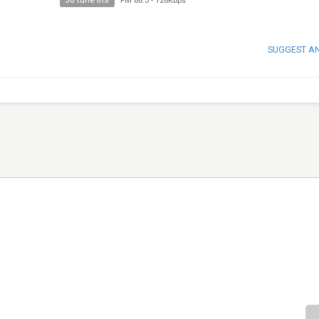
30 tune ins
FM 88.3
-
128Kbps
SUGGEST A