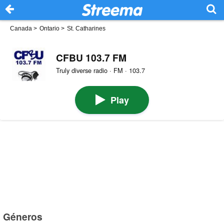
Canada
>
Ontario
>
St. Catharines
CFBU 103.7 FM
Truly diverse radio · FM · 103.7
Play
Géneros