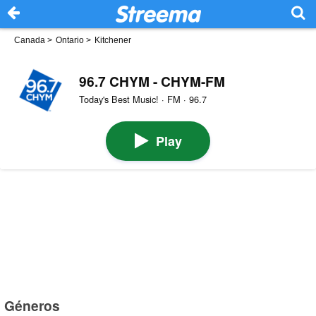
Canada
>
Ontario
>
Kitchener
96.7 CHYM - CHYM-FM
Today's Best Music! · FM · 96.7
Play
Géneros