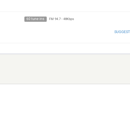
60 tune ins
FM 94.7
-
48Kbps
SUGGEST