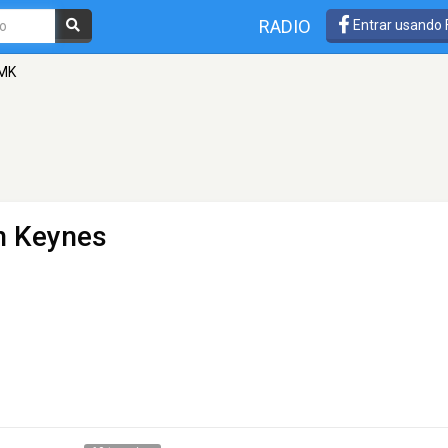
RADIO
Entrar usando
MK
on Keynes