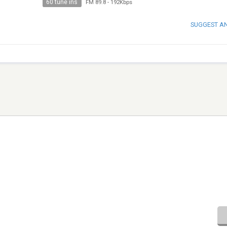
60 tune ins
FM 89.8
-
192Kbps
SUGGEST A