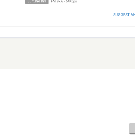
30 tune ins
FM 97.6
-
64Kbps
SUGGEST A