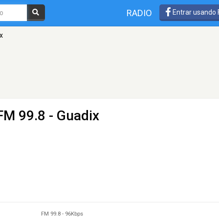
RADIO
Entrar usando
x
FM 99.8 - Guadix
FM 99.8
-
96Kbps