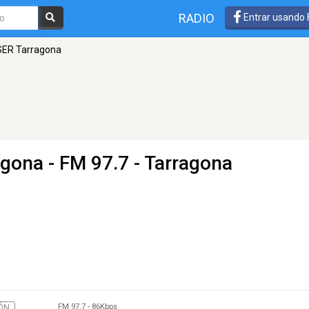
RADIO
Entrar usando
SER Tarragona
agona
- FM 97.7 - Tarragona
FM 97.7
-
86Kbps
ÓN