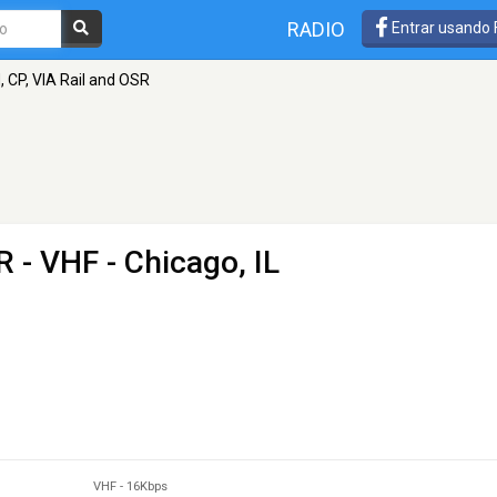
RADIO
Entrar usando
, CP, VIA Rail and OSR
SR
- VHF - Chicago, IL
VHF
-
16Kbps