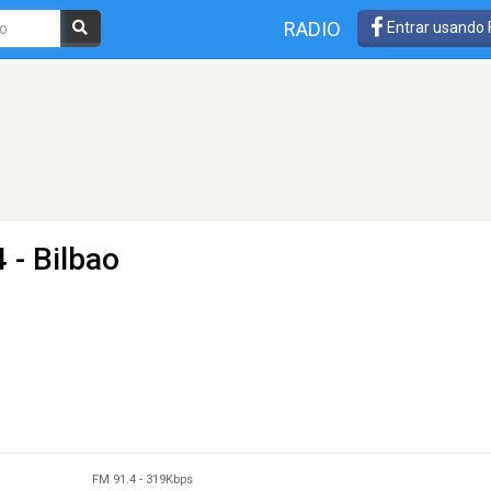
RADIO
Entrar usando
 - Bilbao
FM 91.4
-
319Kbps