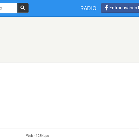
RADIO
Entrar usando
Web
-
128Kbps