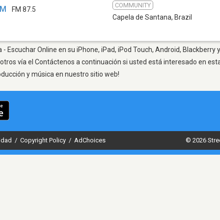
COMMUNITY
FM
FM 87.5
Capela de Santana
,
Brazil
- Escuchar Online en su iPhone, iPad, iPod Touch, Android, Blackberry y
otros vía el Contáctenos a continuación si usted está interesado en est
oducción y música en nuestro sitio web!
cidad
/
Copyright Policy
/
AdChoices
© 2026 Stre