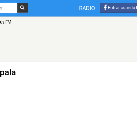
RADIO
Entrar usando
rus FM
pala