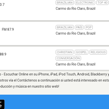
BRAZILIAN
ELECTRONIC
TOP 40
0.7
Carmo do Rio Claro
,
Brazil
BRAZILIAN
PAÍS
POP
FM 87.9
Carmo do Rio Claro
,
Brazil
CHRISTIAN
GOSPEL
RELIGIOUS
88.9
CONVERSACIÓN
Carmo do Rio Claro
,
Brazil
 - Escuchar Online en su iPhone, iPad, iPod Touch, Android, Blackberry 
otros vía el Contáctenos a continuación si usted está interesado en est
oducción y música en nuestro sitio web!