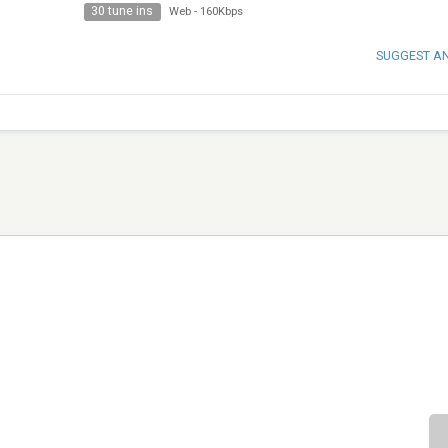
30 tune ins
Web
-
160Kbps
SUGGEST A