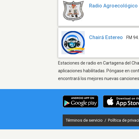
Radio Agroecológico
Chairá Estereo
FM 94
Estaciones de radio en Cartagena del Chai
aplicaciones habilitadas. Póngase en con
encontrará los mejores nuevas canciones, 
Términos de servicio
/
Política de priva