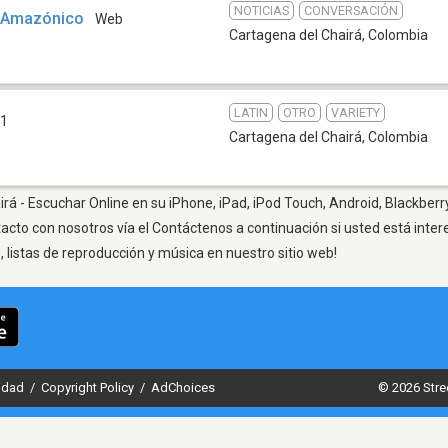
NOTICIAS
CONVERSACIÓN
 Amazónico
Web
Cartagena del Chairá
,
Colombia
LATIN
OTRO
VARIETY
.1
Cartagena del Chairá
,
Colombia
rá - Escuchar Online en su iPhone, iPad, iPod Touch, Android, Blackberr
tacto con nosotros vía el Contáctenos a continuación si usted está inte
listas de reproducción y música en nuestro sitio web!
cidad
/
Copyright Policy
/
AdChoices
© 2026 Stre