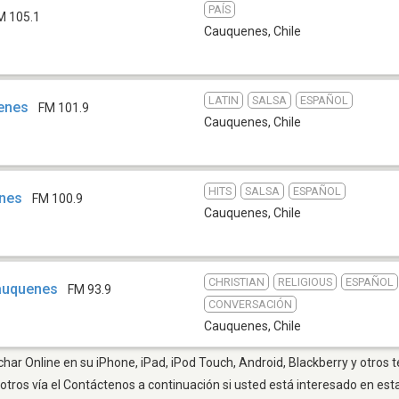
PAÍS
M 105.1
Cauquenes
,
Chile
LATIN
SALSA
ESPAÑOL
uenes
FM 101.9
Cauquenes
,
Chile
HITS
SALSA
ESPAÑOL
enes
FM 100.9
Cauquenes
,
Chile
CHRISTIAN
RELIGIOUS
ESPAÑOL
auquenes
FM 93.9
CONVERSACIÓN
Cauquenes
,
Chile
ar Online en su iPhone, iPad, iPod Touch, Android, Blackberry y otros 
otros vía el Contáctenos a continuación si usted está interesado en est