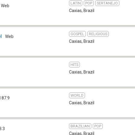
LATIN
POP
SERTANEJO
Web
Caxias
,
Brazil
GOSPEL
RELIGIOUS
l
Web
Caxias
,
Brazil
HITS
Caxias
,
Brazil
WORLD
 87.9
Caxias
,
Brazil
BRAZILIAN
POP
3.3
Caxias
,
Brazil