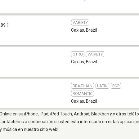
VARIETY
 89.1
Caxias
,
Brazil
OTRO
VARIETY
Caxias
,
Brazil
BRAZILIAN
LATIN
POP
ROMANTIC
Caxias
,
Brazil
Online en su iPhone, iPad, iPod Touch, Android, Blackberry y otros teléf
Contáctenos a continuación si usted está interesado en estas aplicaci
y música en nuestro sitio web!