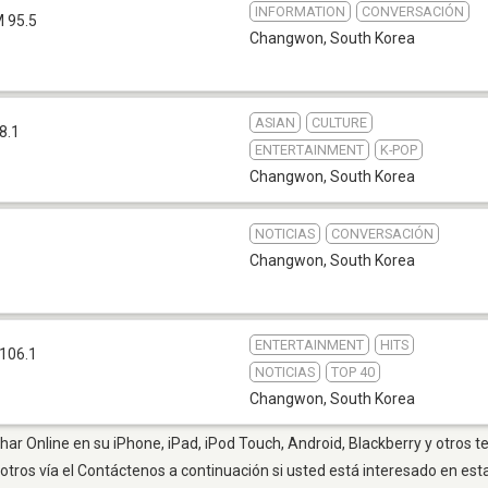
INFORMATION
CONVERSACIÓN
 95.5
Changwon
,
South Korea
ASIAN
CULTURE
8.1
ENTERTAINMENT
K-POP
Changwon
,
South Korea
NOTICIAS
CONVERSACIÓN
Changwon
,
South Korea
ENTERTAINMENT
HITS
106.1
NOTICIAS
TOP 40
Changwon
,
South Korea
r Online en su iPhone, iPad, iPod Touch, Android, Blackberry y otros t
otros vía el Contáctenos a continuación si usted está interesado en est