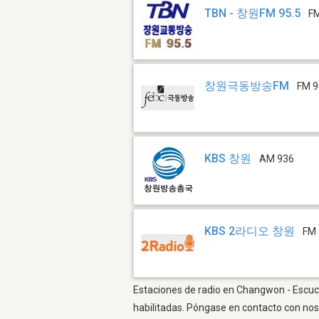
TBN - 창원FM 95.5
FM
창원극동방송FM
FM 9
KBS 창원
AM 936
KBS 2라디오 창원
FM 
Estaciones de radio en Changwon - Escucha
habilitadas. Póngase en contacto con nos