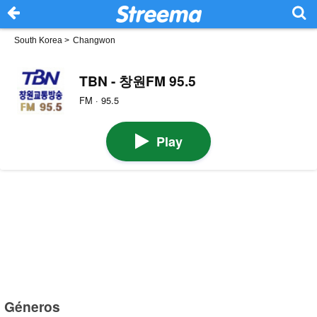
South Korea
>
Changwon
TBN - 창원FM 95.5
FM · 95.5
Play
Géneros