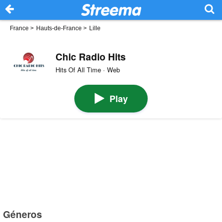
France
>
Hauts-de-France
>
Lille
Chic Radio Hits
Hits Of All Time · Web
Play
Géneros