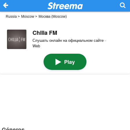
Russia
>
Moscow
>
Москва (Moscow)
Chilla FM
Слушать онлайн на официальном сайте ·
Web
Play
Géneros