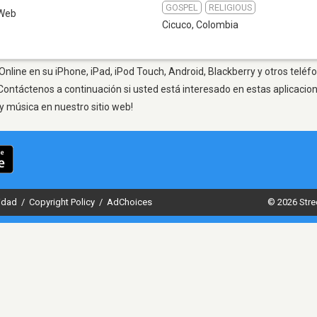
GOSPEL
RELIGIOUS
Web
Cicuco
,
Colombia
Online en su iPhone, iPad, iPod Touch, Android, Blackberry y otros teléf
Contáctenos a continuación si usted está interesado en estas aplicaci
y música en nuestro sitio web!
cidad
/
Copyright Policy
/
AdChoices
© 2026 Stre