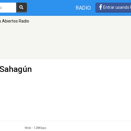
RADIO
Entrar usando
s Abiertos Radio
 Sahagún
Web
-
128Kbps