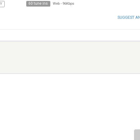
60 tune ins
Y
Web
-
96Kbps
SUGGEST A