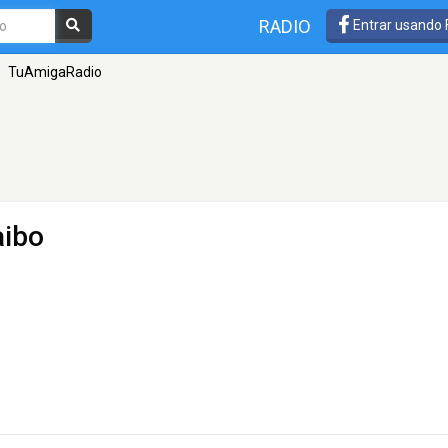
RADIO
Entrar usando
TuAmigaRadio
aibo
.