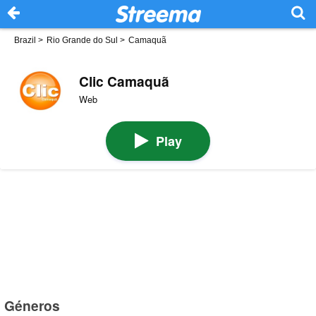
Brazil
>
Rio Grande do Sul
>
Camaquã
Clic Camaquã
Web
Play
Géneros