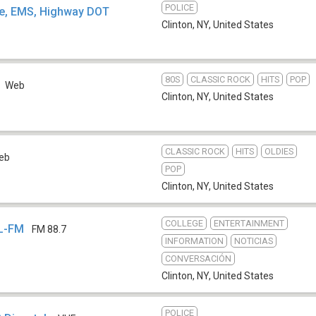
POLICE
ire, EMS, Highway DOT
Clinton, NY
,
United States
80S
CLASSIC ROCK
HITS
POP
Web
Clinton, NY
,
United States
CLASSIC ROCK
HITS
OLDIES
eb
POP
Clinton, NY
,
United States
COLLEGE
ENTERTAINMENT
L-FM
FM 88.7
INFORMATION
NOTICIAS
CONVERSACIÓN
Clinton, NY
,
United States
POLICE