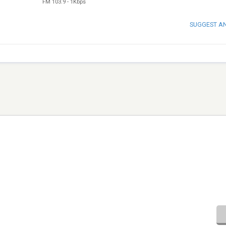
FM 103.9
-
1Kbps
SUGGEST A