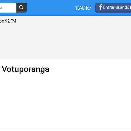
RADIO
Entrar usando
be 92 FM
- Votuporanga