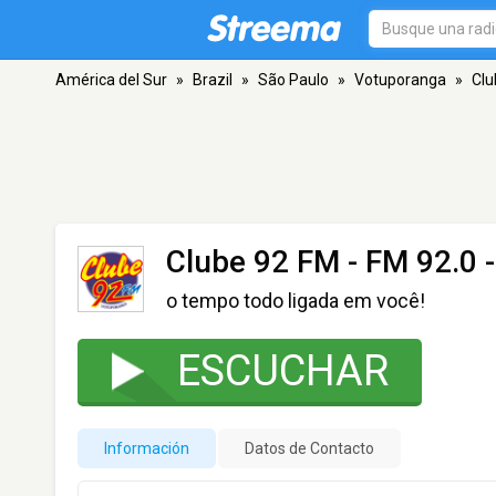
América del Sur
»
Brazil
»
São Paulo
»
Votuporanga
»
Clu
Clube 92 FM
- FM 92.0 
o tempo todo ligada em você!
ESCUCHAR
Información
Datos de Contacto