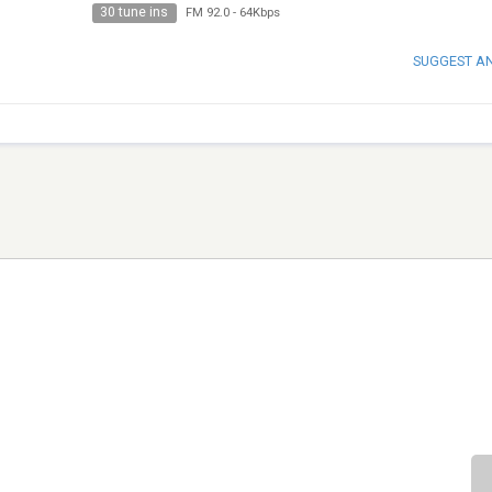
30 tune ins
FM 92.0
-
64Kbps
SUGGEST A