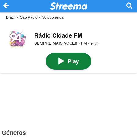
Brazil
>
São Paulo
>
Votuporanga
Rádio Cidade FM
SEMPRE MAIS VOCÊ!! · FM · 94.7
Play
Géneros