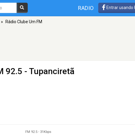
RADIO
Entrar usando
»
Rádio Clube Um FM
M 92.5 - Tupanciretã
FM 92.5
-
31Kbps