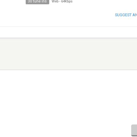
30 tune ins
Web
-
64Kbps
SUGGEST A