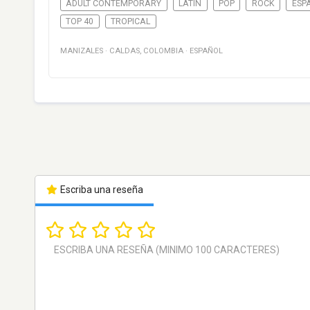
ADULT CONTEMPORARY
LATIN
POP
ROCK
ESP
TOP 40
TROPICAL
MANIZALES
·
CALDAS
,
COLOMBIA
·
ESPAÑOL
Escriba una reseña