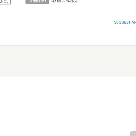
30 tune ins
AÑOL
FM 89.7
-
96Kbps
SUGGEST A