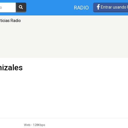
RADIO
Entrar usando
ticias Radio
izales
Web
-
128Kbps