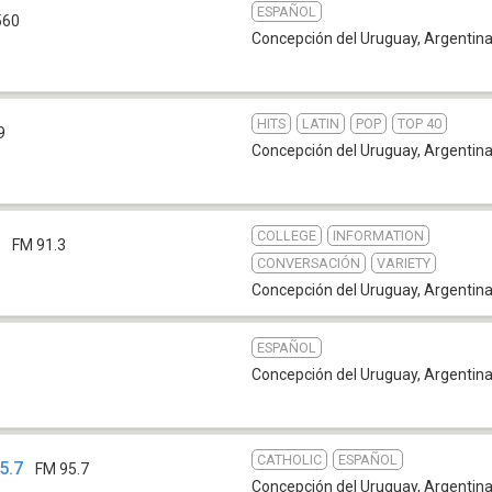
ESPAÑOL
560
Concepción del Uruguay
,
Argentin
HITS
LATIN
POP
TOP 40
9
Concepción del Uruguay
,
Argentin
COLLEGE
INFORMATION
e
FM 91.3
CONVERSACIÓN
VARIETY
Concepción del Uruguay
,
Argentin
ESPAÑOL
Concepción del Uruguay
,
Argentin
CATHOLIC
ESPAÑOL
5.7
FM 95.7
Concepción del Uruguay
,
Argentin