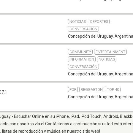
NOTICIAS
DEPORTES
CONVERSACIÓN
Concepción del Uruguay
,
Argentin
COMMUNITY
ENTERTAINMENT
INFORMATION
NOTICIAS
CONVERSACIÓN
Concepción del Uruguay
,
Argentin
POP
REGGAETON
TOP 40
07.1
Concepción del Uruguay
,
Argentin
guay - Escuchar Online en su iPhone, iPad, iPod Touch, Android, Blackb
tacto con nosotros vía el Contáctenos a continuación si usted está inte
listas de reproducción y música en nuestro sitio web!