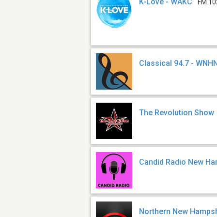
K-Love - WAKC
FM 10
Classical 94.7 - WNH
The Revolution Show
Candid Radio New Ha
Northern New Hampsh