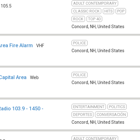
ADULT CONTEMPORARY
 105.5
CLASSIC ROCK
HITS
POP
ROCK
TOP 40
Concord, NH
,
United States
POLICE
rea Fire Alarm
VHF
Concord, NH
,
United States
POLICE
Capital Area
Web
Concord, NH
,
United States
ENTERTAINMENT
POLITICS
adio 103.9 - 1450 -
DEPORTES
CONVERSACIÓN
Concord, NH
,
United States
ADULT CONTEMPORARY