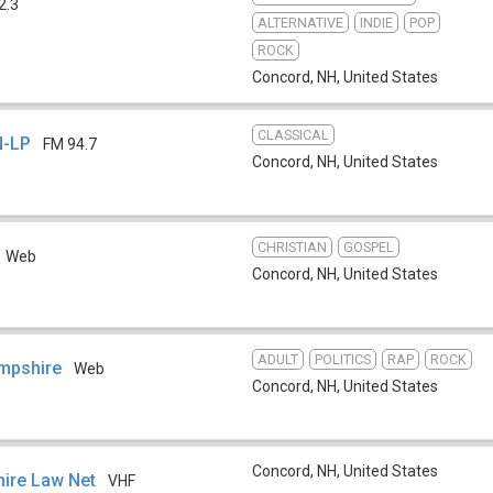
2.3
ALTERNATIVE
INDIE
POP
ROCK
Concord, NH
,
United States
CLASSICAL
N-LP
FM 94.7
Concord, NH
,
United States
CHRISTIAN
GOSPEL
Web
Concord, NH
,
United States
ADULT
POLITICS
RAP
ROCK
mpshire
Web
Concord, NH
,
United States
Concord, NH
,
United States
ire Law Net
VHF