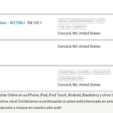
ADULT CONTEMPORARY
POP
tlaw - W276BJ
FM 103.1
TOP 40
VARIETY
Concord, NH
,
United States
Concord, NH
,
United States
CHRISTIAN
GOSPEL
RELIGIOUS
CONVERSACIÓN
Concord, NH
,
United States
har Online en su iPhone, iPad, iPod Touch, Android, Blackberry y otros 
otros vía el Contáctenos a continuación si usted está interesado en est
oducción y música en nuestro sitio web!