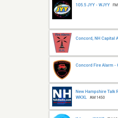
105.5 JYY - WJYY
FM
Concord, NH Capital A
Concord Fire Alarm - 
New Hampshire Talk R
WKXL
AM 1450