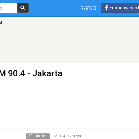
RADIO
Entrar usando
ta
M 90.4 - Jakarta
30 tune ins
FM 90.4
-
126Kbps