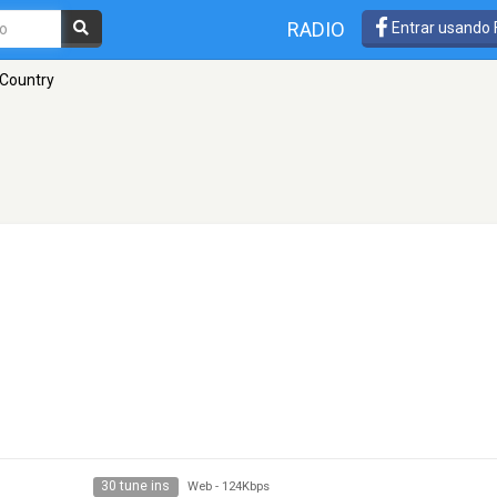
RADIO
Entrar usando
 Country
30 tune ins
Web
-
124Kbps