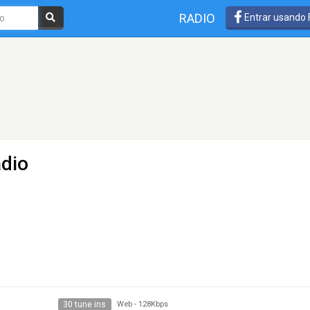
RADIO
Entrar usando
adio
30 tune ins
Web
-
128Kbps