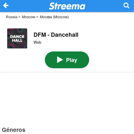
Russia
>
Moscow
>
Москва (Moscow)
DFM - Dancehall
Web
Play
Géneros