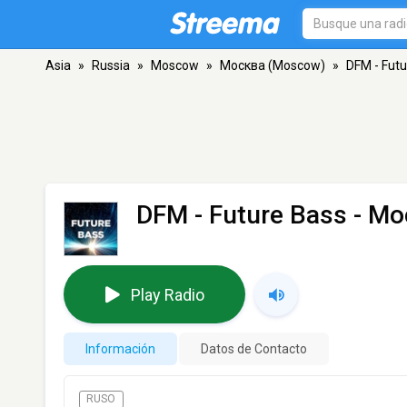
Asia
»
Russia
»
Moscow
»
Москва (Moscow)
»
DFM - Fut
DFM - Future Bass
- Мо
Play Radio
Información
Datos de Contacto
RUSO