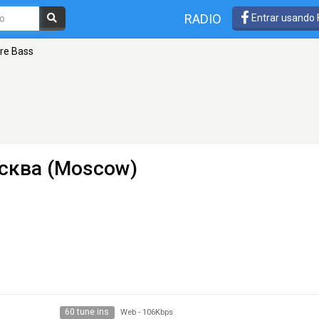
RADIO
Entrar usando
ure Bass
сква (Moscow)
60 tune ins
Web
-
106Kbps