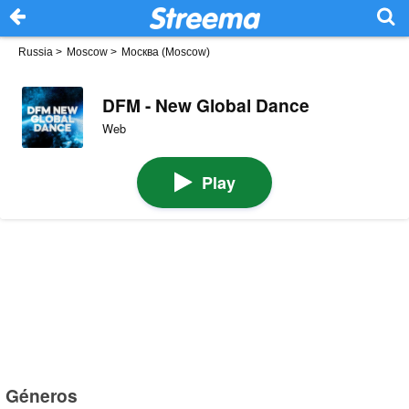
Russia
>
Moscow
>
Москва (Moscow)
DFM - New Global Dance
Web
Play
Géneros