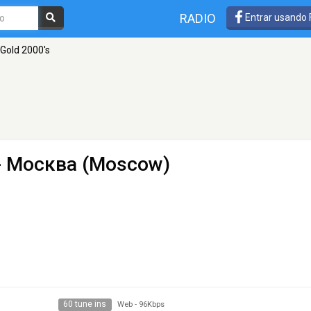
RADIO
Entrar usando
Gold 2000's
- Москва (Moscow)
60 tune ins
Web
-
96Kbps