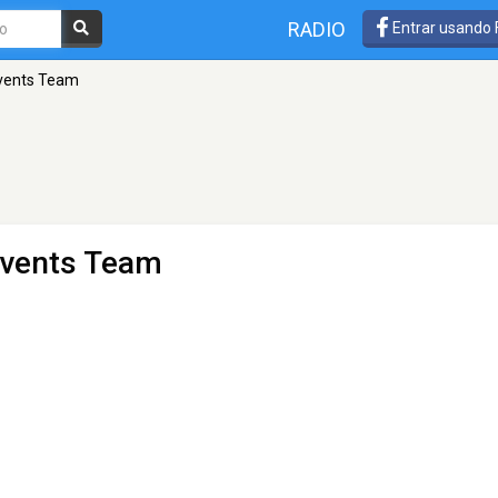
RADIO
Entrar usando
vents Team
Events Team