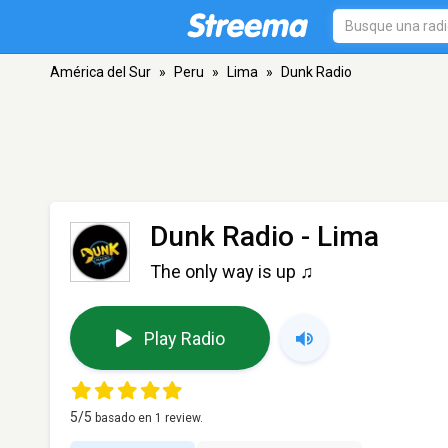
América del Sur
»
Peru
»
Lima
»
Dunk Radio
Dunk Radio
- Lima
The only way is up ♫
Play Radio
5
/5
basado en
1
review.