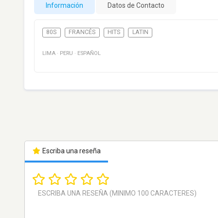
Información
Datos de Contacto
80S
FRANCÉS
HITS
LATIN
LIMA
·
PERU
·
ESPAÑOL
Escriba una reseña