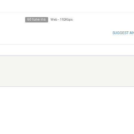
60 tune ins
Web
-
192Kbps
SUGGEST A