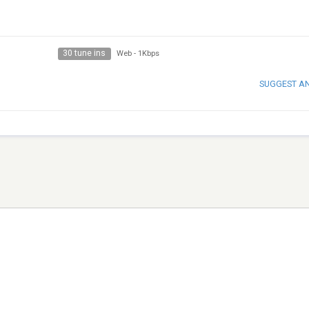
30 tune ins
Web
-
1Kbps
SUGGEST A