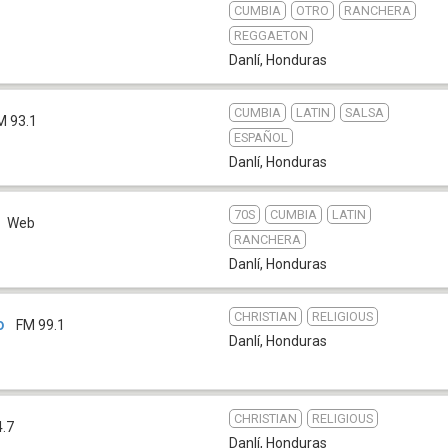
CUMBIA
OTRO
RANCHERA
REGGAETON
Danlí
,
Honduras
CUMBIA
LATIN
SALSA
M 93.1
ESPAÑOL
Danlí
,
Honduras
70S
CUMBIA
LATIN
Web
RANCHERA
Danlí
,
Honduras
CHRISTIAN
RELIGIOUS
o
FM 99.1
Danlí
,
Honduras
CHRISTIAN
RELIGIOUS
4.7
Danlí
,
Honduras