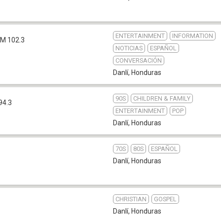
ENTERTAINMENT
INFORMATION
FM 102.3
NOTICIAS
ESPAÑOL
CONVERSACIÓN
Danlí
,
Honduras
90S
CHILDREN & FAMILY
94.3
ENTERTAINMENT
POP
Danlí
,
Honduras
70S
80S
ESPAÑOL
Danlí
,
Honduras
CHRISTIAN
GOSPEL
Danlí
,
Honduras