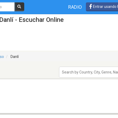
RADIO
Entrar usando
Danlí - Escuchar Online
iso
Danlí