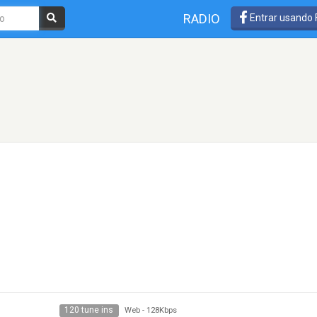
RADIO
Entrar usando
120 tune ins
Web
-
128Kbps