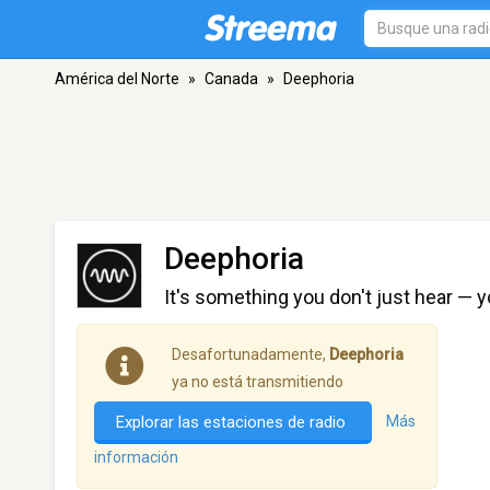
América del Norte
»
Canada
»
Deephoria
Deephoria
It's something you don't just hear — y
Desafortunadamente,
Deephoria
ya no está transmitiendo
Explorar las estaciones de radio
Más
información